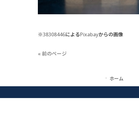
※
38308446
による
Pixabay
からの画
像
« 前のページ
ホーム