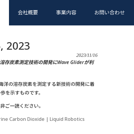
会社概要
事業内容
お問い合わせ
, 2023
2023/11/16
洋溶存炭素測定技術の開発に
Wave Gliderが利
活用し、海洋の溶存炭素を測定する新技術の開発に着
一歩を示すものです。
是非ご一読ください。
ne Carbon Dioxide | Liquid Robotics